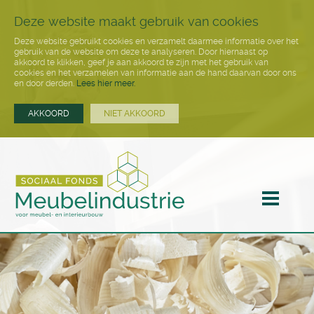
Deze website maakt gebruik van cookies
Deze website gebruikt cookies en verzamelt daarmee informatie over het
gebruik van de website om deze te analyseren. Door hiernaast op
akkoord te klikken, geef je aan akkoord te zijn met het gebruik van
cookies en het verzamelen van informatie aan de hand daarvan door ons
en door derden.
Lees hier meer.
AKKOORD
NIET AKKOORD