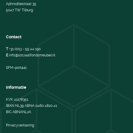
Aphroditestraat 35
5047 TW Tilburg
Contact
T
+31 (0)13 - 59 44 190
E
info@sociaalfondsmeubel.nl
SFM-portaal
Informatie
KVK 41178351
IBAN NL39 ABNA 0460 4820 41
BIC ABNANL2A
Privacyverklaring