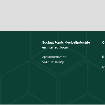
Sociaal Fonds Meubelindustrie
C
en Interieurbouw
T
Aphroditestraat 35
E
5047 TW Tilburg
S