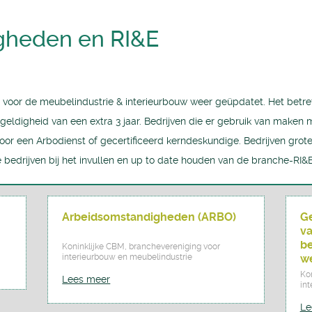
gheden en RI&E
voor de meubelindustrie & interieurbouw weer geüpdatet. Het betreft
eldigheid van een extra 3 jaar. Bedrijven die er gebruik van make
 door een Arbodienst of gecertificeerd kerndeskundige. Bedrijven gr
 bedrijven bij het invullen en up to date houden van de branche-RI&E
Arbeidsomstandigheden (ARBO)
Ge
va
be
Koninklijke CBM, branchevereniging voor
interieurbouw en meubelindustrie
w
Ko
Lees meer
in
Le