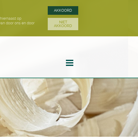
AKKOORD
hiernaast op
NIET
van door ons en door
AKKOORD