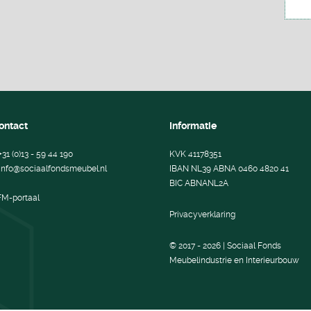
ontact
Informatie
+31 (0)13 - 59 44 190
KVK 41178351
info@sociaalfondsmeubel.nl
IBAN NL39 ABNA 0460 4820 41
BIC ABNANL2A
FM-portaal
Privacyverklaring
© 2017 - 2026 | Sociaal Fonds
Meubelindustrie en Interieurbouw