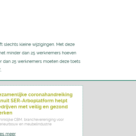
 slechts kleine wijzigingen. Met deze
n met minder dan 25 werknemers hoeven
oter dan 25 werknemers moeten deze toets
.
zamenlijke coronahandreiking
nuit SER-Arboplatform helpt
drijven met veilig en gezond
erken
ninklijke CBM, branchevereniging voor
terieurbouw en meubelindustrie
es meer