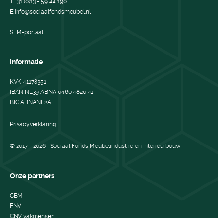
T
+31 (0)13 - 59 44 190
E
info@sociaalfondsmeubel.nl
SFM-portaal
Informatie
KVK 41178351
IBAN NL39 ABNA 0460 4820 41
BIC ABNANL2A
Privacyverklaring
© 2017 - 2026 | Sociaal Fonds Meubelindustrie en Interieurbouw
Onze partners
CBM
FNV
CNV vakmensen